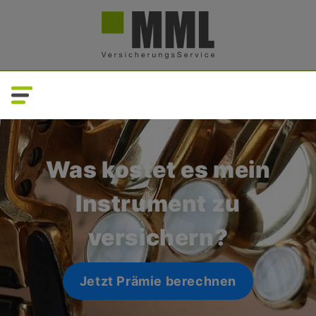
Direkt
zum
Inhalt
Was kostet es mein
Instrument zu
versichern?
Jetzt Prämie berechnen